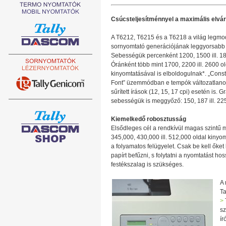
Csúcsteljesítménnyel a maximális elvá
A T6212, T6215 és a T6218 a világ legm
sornyomtató generációjának leggyorsabb 
Sebességük percenként 1200, 1500 ill. 18
Óránként több mint 1700, 2200 ill. 2600 ol
kinyomtatásával is elboldogulnak*. „Const
Font” üzemmódban e tempók változatlan
sűrített írások (12, 15, 17 cpi) esetén is. Gr
sebességük is meggyőző: 150, 187 ill. 225
Kiemelkedő robosztusság
Elsődleges cél a rendkívül magas szintű 
345,000, 430,000 ill. 512,000 oldal kiny
a folyamatos felügyelet. Csak be kell őket
papírt befűzni, s folytatni a nyomtatást h
festékszalag is szükséges.
A 
Ta
>
sz
í