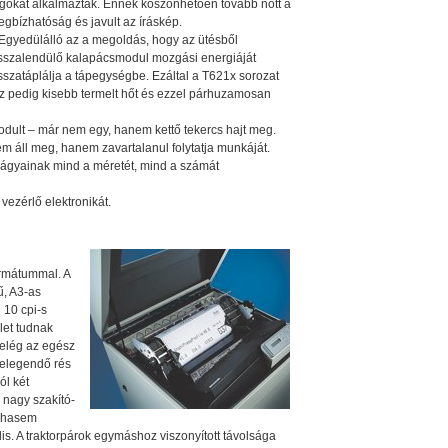
gókat alkalmaztak. Ennek köszönhetően tovább nőtt a
gbízhatóság és javult az íráskép.
Egyedülálló az a megoldás, hogy az ütésből
sszalendülő kalapácsmodul mozgási energiáját
sszatáplálja a tápegységbe. Ezáltal a T621x sorozat
z pedig kisebb termelt hőt és ezzel párhuzamosan
ult – már nem egy, hanem kettő tekercs hajt meg.
em áll meg, hanem zavartalanul folytatja munkáját.
gyainak mind a méretét, mind a számát
 vezérlő elektronikát.
rmátummal. A
ű, A3-as
 10 cpi-s
let tudnak
 elég az egész
 elegendő rés
ól két
 nagy szakító-
sohasem
lis. A traktorpárok egymáshoz viszonyított távolsága