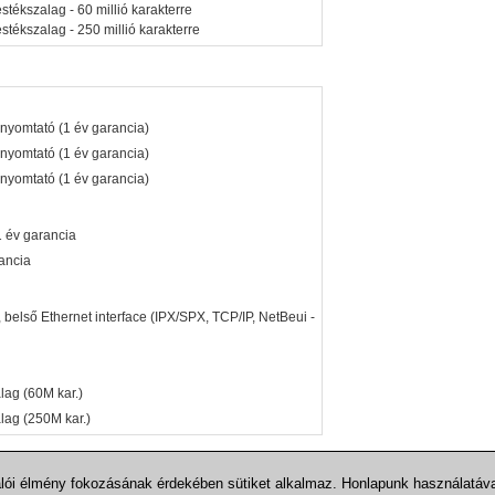
stékszalag - 60 millió karakterre
stékszalag - 250 millió karakterre
rnyomtató (1 év garancia)
rnyomtató (1 év garancia)
rnyomtató (1 év garancia)
 év garancia
ancia
belső Ethernet interface (IPX/SPX, TCP/IP, NetBeui -
lag (60M kar.)
lag (250M kar.)
álói élmény fokozásának érdekében sütiket alkalmaz. Honlapunk használatáv
© Kvint-R Kft. - 1089 Budapest, Delej u. 41. - Tel.: (1) 477-4050