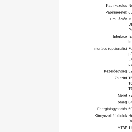
Papírkezelés
Né
Papírméretek
63
Emulációk
MT
D
Pr
Interface
I
in
Interface (opcionális)
Fo
p
LA
p
Kezelőegység
32
Zajszint
T
T
T
Méret
7
Tömeg
84
Energiafogyasztás
60
Környezeti feltételek
Hő
Re
MTBF
1