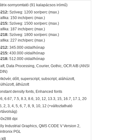
trix-sornyomtató (91 kalapácsos irómű)
6212:
Szöveg: 1200 sor/perc (max.)
afika: 150 inch/perc (max.)
6215:
Szöveg: 1500 sor/perc (max.)
afika: 187 inch/perc (max.)
6218:
Szöveg: 1800 sor/perc (max.)
afika: 227 inch/perc (max.)
6212:
345.000 oldal/hónap
6215:
430.000 oldal/hónap
6218:
512.000 oldal/hónap
aft, Data Processing, Courier, Gothic, OCR A/B (ANSI
DIN)
lkövér, dőlt, superscript, subscript, aláhúzott,
lülhúzott, áthúzott
nstant density fonts, Enhanced fonts
 6, 6.67, 7.5, 8.3, 8.6, 10, 12, 13.3, 15, 16.7, 17.1, 20
5, 2, 3, 4, 5, 6, 7, 8, 9, 10, 12 (+változtatható
rtávolság)
40x288 dpi
lly Industrial Graphics, QMS CODE V Version 2,
intronix PGL
6 kB