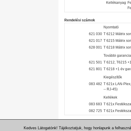
Kellékanyag
Fe
Fe
Rendelési számok
Nyomtató
621 030
T 6212 Mátrix so
621 017
T 6215 Mátrix so
628 001
T 6218 Mátrix so
További garancia
621 501
T 6212, T6215 +1
621 801
T 6218 +1 év gar
Kiegészítők
083 482
T 621x LAN-Plex, 
-- RJ-45)
Kellékek
083 683
T 621x Festéksza
082 725
T 621x Festéksza
Kedves Látogatónk! Tájékoztatjuk, hogy honlapunk a felhaszn