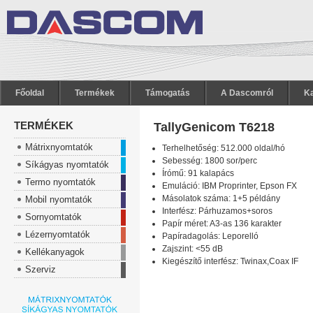
Főoldal
Termékek
Támogatás
A Dascomról
Ka
TERMÉKEK
TallyGenicom T6218
Mátrixnyomtatók
Terhelhetőség: 512.000 oldal/hó
Sebesség: 1800 sor/perc
Síkágyas nyomtatók
Írómű: 91 kalapács
Termo nyomtatók
Emuláció: IBM Proprinter, Epson FX
Másolatok száma: 1+5 példány
Mobil nyomtatók
Interfész: Párhuzamos+soros
Sornyomtatók
Papír méret: A3-as 136 karakter
Lézernyomtatók
Papíradagolás: Leporelló
Zajszint: <55 dB
Kellékanyagok
Kiegészítő interfész: Twinax,Coax IF
Szerviz