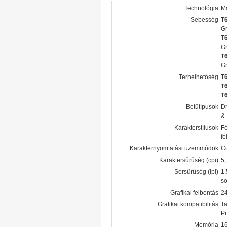
Technológia
Má
Sebesség
T
Gr
T
Gr
T
Gr
Terhelhetőség
T
T
T
Betűtípusok
Dr
& 
Karakterstílusok
Fé
fe
Karakternyomtatási üzemmódok
Co
Karaktersűrűség (cpi)
5,
Sorsűrűség (lpi)
1.
so
Grafikai felbontás
2
Grafikai kompatibilitás
Ta
Pr
Memória
1