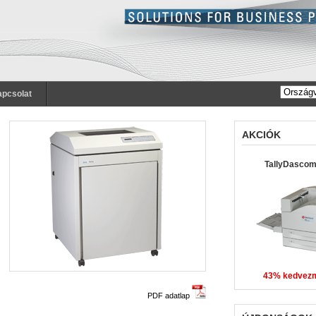
pcsolat
AKCIÓK
TallyDasco
43% kedvez
PDF adatlap