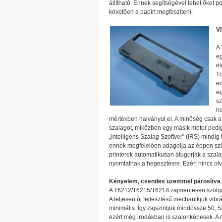
állítható. Ennek segítségével lehet őket po
követően a papírt megfeszíteni.
Vi
A 
eg
él
Tö
ed
eg
sz
ho
mértékben halványul el. A minőség csak a 
szalagot, miközben egy másik motor pedig 
„Intelligens Szalag Szoftver” (IRS) mindig
ennek megfelelően adagolja az éppen szü
printerek automatikusan átugorják a szalag
nyomtatnak a hegesztésre. Ezért nincs olv
Kényelem, csendes üzemmel párosítva
A T6212/T6215/T6218 zajmentesen szolgál
A teljesen új fejlesztésű mechanikjuk vibr
minimális. Így zajszintjük mindössze 50, 52
ezért még irodákban is szalonképesek. A