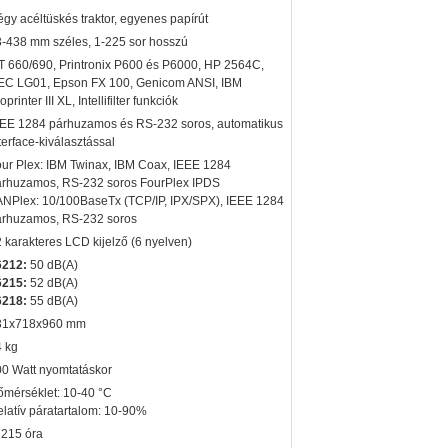
gy acéltüskés traktor, egyenes papírút
-438 mm széles, 1-225 sor hosszú
 660/690, Printronix P600 és P6000, HP 2564C,
EC LG01, Epson FX 100, Genicom ANSI, IBM
oprinter III XL, Intellifilter funkciók
EEE 1284 párhuzamos és RS-232 soros, automatikus
terface-kiválasztással
ur Plex: IBM Twinax, IBM Coax, IEEE 1284
árhuzamos, RS-232 soros FourPlex IPDS
NPlex: 10/100BaseTx (TCP/IP, IPX/SPX), IEEE 1284
árhuzamos, RS-232 soros
 karakteres LCD kijelző (6 nyelven)
6212:
50 dB(A)
6215:
52 dB(A)
6218:
55 dB(A)
31x718x960 mm
 kg
0 Watt nyomtatáskor
mérséklet: 10-40 °C
latív páratartalom: 10-90%
1215 óra