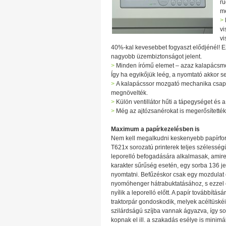
ru
me
>
vi
vi
40%-kal kevesebbet fogyaszt elődjénél! E
nagyobb üzembiztonságot jelent.
>
Minden írómű elemet – azaz kalapácsmod
Így ha egyikőjük leég, a nyomtató akkor s
>
A kalapácssor mozgató mechanika csapá
megnövelték.
>
Külön ventillátor hűti a tápegységet és a
>
Még az ajtózsanérokat is megerősítették
Maximum a papírkezelésben is
Nem kell megalkudni keskenyebb papírfo
T621x sorozatú printerek teljes szélesség
leporelló befogadására alkalmasak, amire
karakter sűrűség esetén, egy sorba 136 je
nyomtatni. Befűzéskor csak egy mozdulat
nyomóhenger hátrabuktatásához, s ezzel
nyílik a leporelló előtt. A papír továbbításár
traktorpár gondoskodik, melyek acéltüskéi
szilárdságú szíjba vannak ágyazva, így 
kopnak el ill. a szakadás esélye is minimá