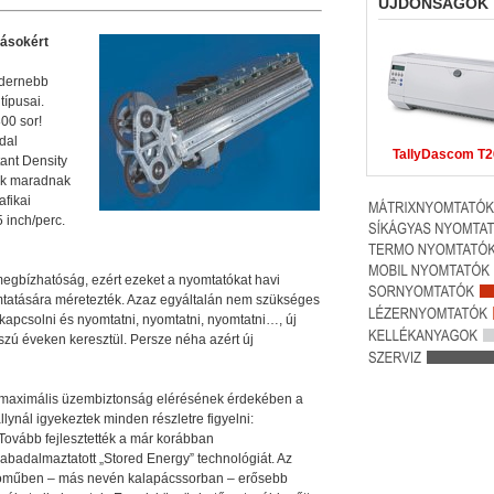
ÚJDONSÁGOK
rásokért
odernebb
típusai.
00 sor!
dal
TallyDascom T2
ant Density
ok maradnak
afikai
 inch/perc.
megbízhatóság, ezért ezeket a nyomtatókat havi
omtatására méretezték. Azaz egyáltalán nem szükséges
 kapcsolni és nyomtatni, nyomtatni, nyomtatni…, új
osszú éveken keresztül. Persze néha azért új
maximális üzembiztonság elérésének érdekében a
llynál igyekeztek minden részletre figyelni:
Tovább fejlesztették a már korábban
abadalmaztatott „Stored Energy” technológiát. Az
róműben – más nevén kalapácssorban – erősebb