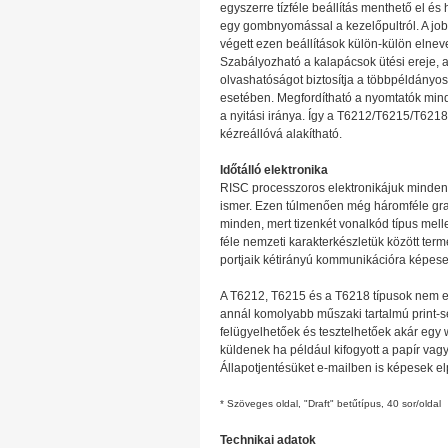
egyszerre tízféle beállítás menthető el és 
egy gombnyomással a kezelőpultról. A jo
végett ezen beállítások külön-külön elnev
Szabályozható a kalapácsok ütési ereje, a
olvashatóságot biztosítja a többpéldányos
esetében. Megfordítható a nyomtatók mind
a nyitási iránya. Így a T6212/T6215/T6218
kézreállóvá alakítható.
Időtálló elektronika
RISC processzoros elektronikájuk minden á
ismer. Ezen túlmenően még háromféle gra
minden, mert tizenkét vonalkód típus mell
féle nemzeti karakterkészletük között te
portjaik kétirányú kommunikációra képese
A T6212, T6215 és a T6218 típusok nem eg
annál komolyabb műszaki tartalmú print-ser
felügyelhetőek és tesztelhetőek akár egy
küldenek ha például kifogyott a papír vag
Állapotjentésüket e-mailben is képesek elp
* Szöveges oldal, "Draft" betűtípus, 40 sor/oldal
Technikai adatok