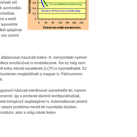
hívható elő
bb azonosítás
ezhetőek.
mi a kellő
 leporellók
két ajtajának
 szó szerint
ltalánosan használt mátrix- ill. sornyomtató nyelvet
fikus emulációval is rendelkeznek. Ám ez még nem
ett extra méretű karakterek (LCP) is nyomtathatók. 52
rmészetesen megtalálható a magyar is. Párhuzamos
k.
yszerű hálózati interfésszel szerelhetők fel, hanem
verrel, így a printerek távolról konfigurálhatóak,
 web-böngésző segítségével is. Automatikusan jelzést
y valami probléma merült fel nyomtatás közben.
ostázni, akár a világ másik felére.