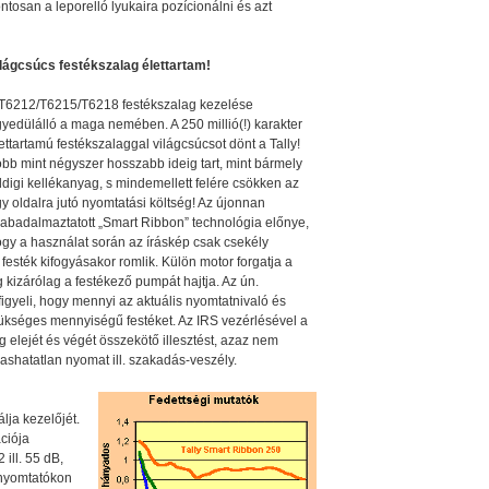
ntosan a leporelló lyukaira pozícionálni és azt
lágcsúcs festékszalag élettartam!
T6212/T6215/T6218 festékszalag kezelése
yedülálló a maga nemében. A 250 millió(!) karakter
ettartamú festékszalaggal világcsúcsot dönt a Tally!
bb mint négyszer hosszabb ideig tart, mint bármely
digi kellékanyag, s mindemellett felére csökken az
y oldalra jutó nyomtatási költség! Az újonnan
abadalmaztatott „Smart Ribbon” technológia előnye,
gy a használat során az íráskép csak csekély
festék kifogyásakor romlik. Külön motor forgatja a
kizárólag a festékező pumpát hajtja. Az ún.
 figyeli, hogy mennyi az aktuális nyomtatnivaló és
kséges mennyiségű festéket. Az IRS vezérlésével a
 elejét és végét összekötő illesztést, azaz nem
ashatatlan nyomat ill. szakadás-veszély.
ja kezelőjét.
ációja
 ill. 55 dB,
 nyomtatókon