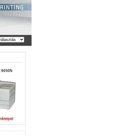
m 9050N
ménnyel