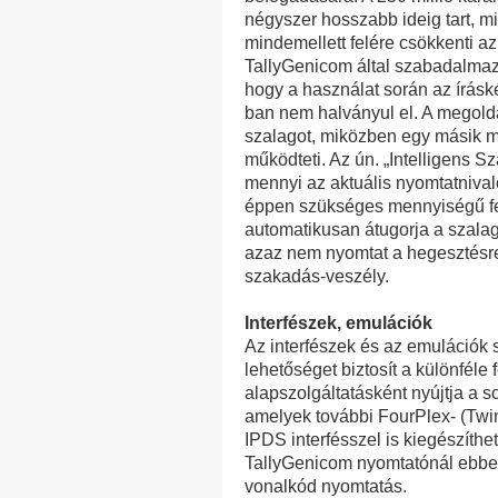
négyszer hosszabb ideig tart, mi
mindemellett felére csökkenti az
TallyGenicom által szabadalmazt
hogy a használat során az írásk
ban nem halványul el. A megoldá
szalagot, miközben egy másik m
működteti. Az ún. „Intelligens Sz
mennyi az aktuális nyomtatniva
éppen szükséges mennyiségű fes
automatikusan átugorja a szalag 
azaz nem nyomtat a hegesztésre,
szakadás-veszély.
Interfészek, emulációk
Az interfészek és az emulációk s
lehetőséget biztosít a különféle
alapszolgáltatásként nyújtja a 
amelyek további FourPlex- (Twi
IPDS interfésszel is kiegészíth
TallyGenicom nyomtatónál ebben
vonalkód nyomtatás.