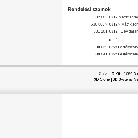
Rendelési számok
632 003
6312 Mátrix sorn
636 003N
6312N Mátrix so
631 201
6312 +1 év gara
Kellékek
080 039
63xx Festékszala
080 041
63xx Festékszala
© Kvint-R Kft. - 1089 Bu
3DiClone
|
3D Systems M