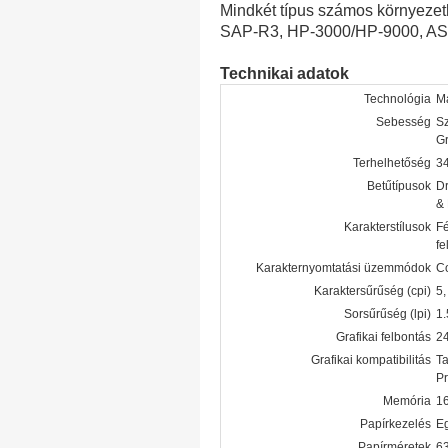
Mindkét típus számos környezet
SAP-R3, HP-3000/HP-9000, AS40
Technikai adatok
Technológia
Má
Sebesség
Sz
Gr
Terhelhetőség
34
Betűtípusok
Dr
& 
Karakterstílusok
Fé
fe
Karakternyomtatási üzemmódok
Co
Karaktersűrűség (cpi)
5,
Sorsűrűség (lpi)
1.
Grafikai felbontás
2
Grafikai kompatibilitás
Ta
Pr
Memória
1
Papírkezelés
Eg
Papírméretek
63