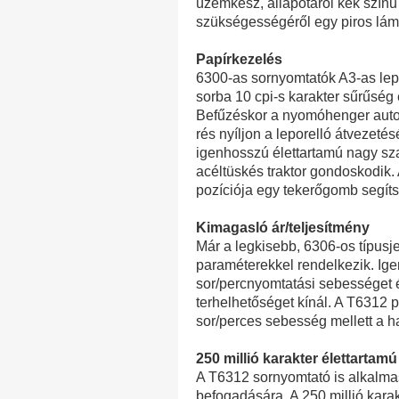
üzemkész, állapotáról kék színű
szükségességéről egy piros lámp
Papírkezelés
6300-as sornyomtatók A3-as lep
sorba 10 cpi-s karakter sűrűség 
Befűzéskor a nyomóhenger auto
rés nyíljon a leporelló átvezetés
igenhosszú élettartamú nagy sza
acéltüskés traktor gondoskodik. 
pozíciója egy tekerőgomb segít
Kimagasló ár/teljesítmény
Már a legkisebb, 6306-os típusj
paraméterekkel rendelkezik. Ig
sor/percnyomtatási sebességet 
terhelhetőséget kínál. A T6312 
sor/perces sebesség mellett a ha
250 millió karakter élettartamú
A T6312 sornyomtató is alkalma
befogadására. A 250 millió karak