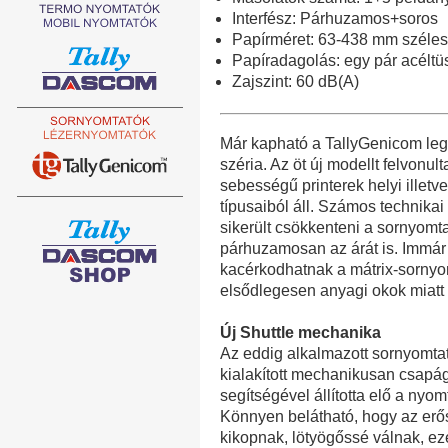
Interfész: Párhuzamos+soros
Papírméret: 63-438 mm széles
Papíradagolás: egy pár acéltüs
Zajszint: 60 dB(A)
Már kapható a TallyGenicom leg
széria. Az öt új modellt felvonul
sebességű printerek helyi illetve 
típusaiból áll. Számos technika
sikerült csökkenteni a sornyomt
párhuzamosan az árát is. Immár 
kacérkodhatnak a mátrix-sornyom
elsődlegesen anyagi okok miatt
Új Shuttle mechanika
Az eddig alkalmazott sornyomtat
kialakított mechanikusan csapá
segítségével állította elő a ny
Könnyen belátható, hogy az erős
kikopnak, lötyögőssé válnak, ez