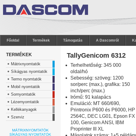
Főoldal
Termékek
Támogatás
A Dascomról
Ka
TallyGenicom 6312
TERMÉKEK
Mátrixnyomtatók
Terhelhetőség: 345 000
oldal/hó
Síkágyas nyomtatók
Sebesség: szöveg: 1200
Termo nyomtatók
sor/perc (max.), grafika: 150
Mobil nyomtatók
inch/perc (max.)
Sornyomtatók
Irómű: 91 kalapács
Lézernyomtatók
Emuláció: MT 660/690,
Kellékanyagok
Printronix P600 és P6000, HP
2564C, DEC LG01, Epson FX
Szerviz
100, Genicom ANSI, IBM
Proprinter III XL
Másolatok száma: 1+5 példán