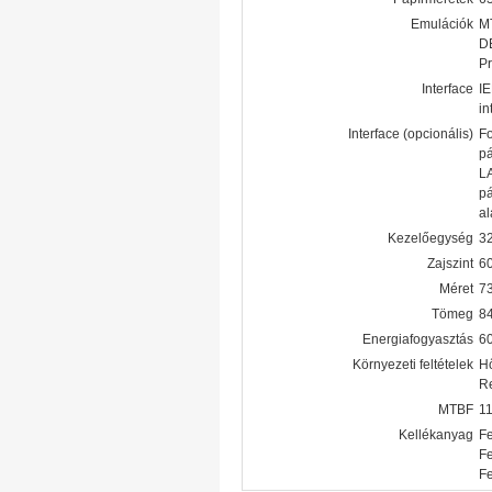
Emulációk
MT
D
Pr
Interface
I
in
Interface (opcionális)
Fo
p
LA
p
al
Kezelőegység
32
Zajszint
60
Méret
7
Tömeg
84
Energiafogyasztás
60
Környezeti feltételek
Hő
Re
MTBF
1
Kellékanyag
Fe
Fe
Fe