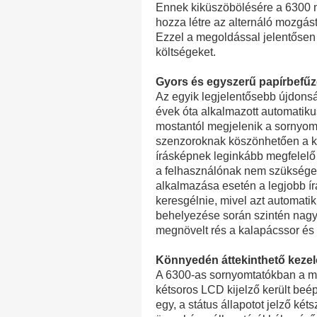
Ennek kiküszöbölésére a 6300 m
hozza létre az alternáló mozgás
Ezzel a megoldással jelentősen c
költségeket.
Gyors és egyszerű papírbefű
Az egyik legjelentősebb újdons
évek óta alkalmazott automatikus
mostantól megjelenik a sornyomt
szenzoroknak köszönhetően a k
írásképnek leginkább megfelelő t
a felhasználónak nem szüksége
alkalmazása esetén a legjobb í
keresgélnie, mivel azt automatiku
behelyezése során szintén nagy 
megnövelt rés a kalapácssor és
Könnyedén áttekinthető kezelő
A 6300-as sornyomtatókban a m
kétsoros LCD kijelző került beépí
egy, a státus állapotot jelző két